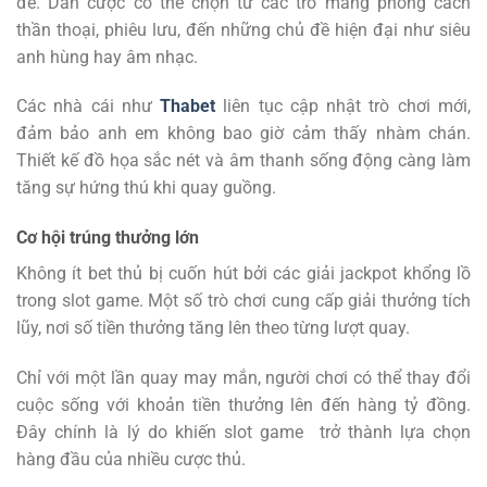
đề. Dân cược có thể chọn từ các trò mang phong cách
thần thoại, phiêu lưu, đến những chủ đề hiện đại như siêu
anh hùng hay âm nhạc.
Các nhà cái như
Thabet
liên tục cập nhật trò chơi mới,
đảm bảo anh em không bao giờ cảm thấy nhàm chán.
Thiết kế đồ họa sắc nét và âm thanh sống động càng làm
tăng sự hứng thú khi quay guồng.
Cơ hội trúng thưởng lớn
Không ít bet thủ bị cuốn hút bởi các giải jackpot khổng lồ
trong slot game. Một số trò chơi cung cấp giải thưởng tích
lũy, nơi số tiền thưởng tăng lên theo từng lượt quay.
Chỉ với một lần quay may mắn, người chơi có thể thay đổi
cuộc sống với khoản tiền thưởng lên đến hàng tỷ đồng.
Đây chính là lý do khiến slot game trở thành lựa chọn
hàng đầu của nhiều cược thủ.