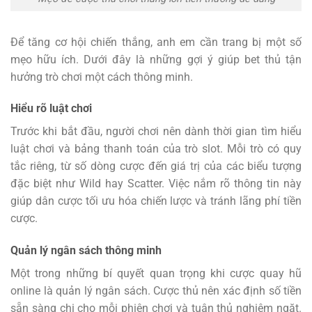
Để tăng cơ hội chiến thắng, anh em cần trang bị một số
mẹo hữu ích. Dưới đây là những gợi ý giúp bet thủ tận
hưởng trò chơi một cách thông minh.
Hiểu rõ luật chơi
Trước khi bắt đầu, người chơi nên dành thời gian tìm hiểu
luật chơi và bảng thanh toán của trò slot. Mỗi trò có quy
tắc riêng, từ số dòng cược đến giá trị của các biểu tượng
đặc biệt như Wild hay Scatter. Việc nắm rõ thông tin này
giúp dân cược tối ưu hóa chiến lược và tránh lãng phí tiền
cược.
Quản lý ngân sách thông minh
Một trong những bí quyết quan trọng khi cược quay hũ
online là quản lý ngân sách. Cược thủ nên xác định số tiền
sẵn sàng chi cho mỗi phiên chơi và tuân thủ nghiêm ngặt.