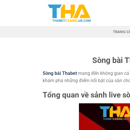
Bỏ
qua
nội
dung
TRANG C
Sòng bài T
Sòng bài Thabet
mang đến không gian cá c
khám phá những điểm nổi bật của sân chơi 
Tổng quan về sảnh live s