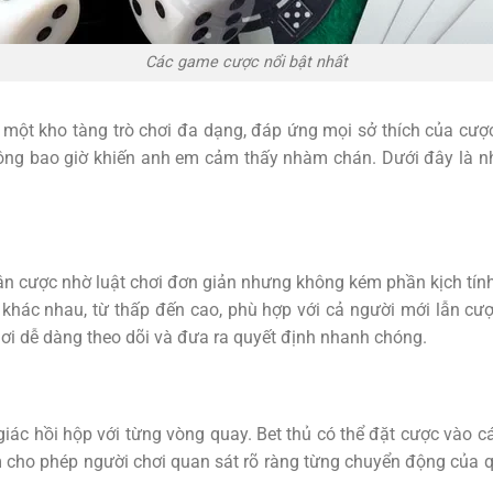
Các game cược nổi bật nhất
ột kho tàng trò chơi đa dạng, đáp ứng mọi sở thích của cược 
ông bao giờ khiến anh em cảm thấy nhàm chán. Dưới đây là nh
ân cược nhờ luật chơi đơn giản nhưng không kém phần kịch tính
khác nhau, từ thấp đến cao, phù hợp với cả người mới lẫn cư
chơi dễ dàng theo dõi và đưa ra quyết định nhanh chóng.
ác hồi hộp với từng vòng quay. Bet thủ có thể đặt cược vào cá
m cho phép người chơi quan sát rõ ràng từng chuyển động của 