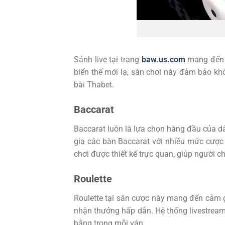
Sảnh live tại trang
baw.us.com
mang đến m
biến thể mới lạ, sân chơi này đảm bảo kh
bài Thabet.
Baccarat
Baccarat luôn là lựa chọn hàng đầu của d
gia các bàn Baccarat với nhiều mức cược 
chơi được thiết kế trực quan, giúp người 
Roulette
Roulette tại sân cược này mang đến cảm gi
nhận thưởng hấp dẫn. Hệ thống livestrea
bằng trong mỗi ván.