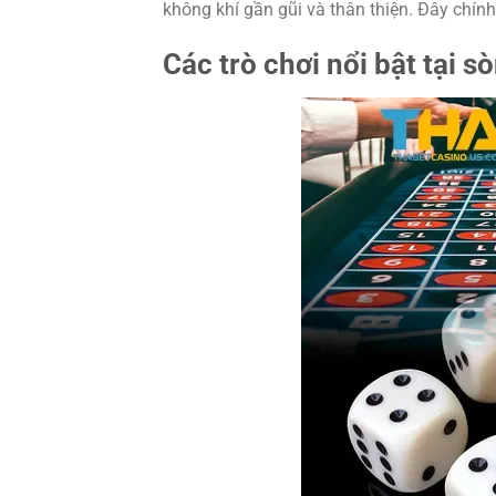
không khí gần gũi và thân thiện. Đây chính
Các trò chơi nổi bật tại s