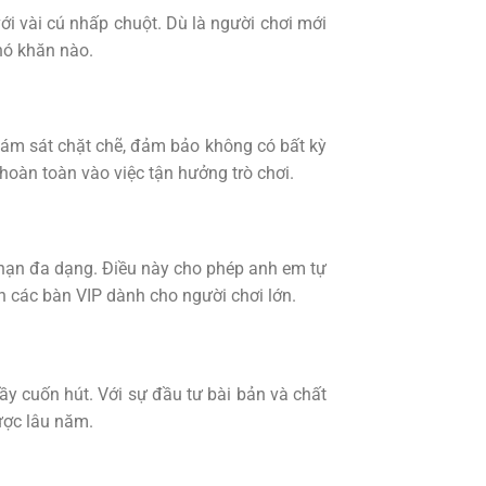
với vài cú nhấp chuột. Dù là người chơi mới
hó khăn nào.
ám sát chặt chẽ, đảm bảo không có bất kỳ
 hoàn toàn vào việc tận hưởng trò chơi.
hạn đa dạng. Điều này cho phép anh em tự
 các bàn VIP dành cho người chơi lớn.
y cuốn hút. Với sự đầu tư bài bản và chất
ược lâu năm.