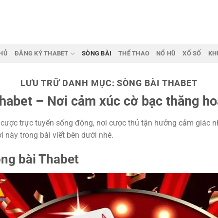
HỦ
ĐĂNG KÝ THABET
SÒNG BÀI
THỂ THAO
NỔ HŨ
XỔ SỐ
KH
LƯU TRỮ DANH MỤC:
SÒNG BÀI THABET
habet – Nơi cảm xúc cờ bạc thăng ho
ược trực tuyến sống động, nơi cược thủ tận hưởng cảm giác n
này trong bài viết bên dưới nhé.
òng bài Thabet