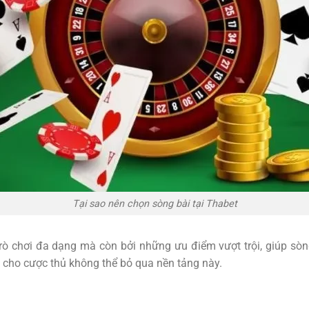
Tại sao nên chọn sòng bài tại Thabet
rò chơi đa dạng mà còn bởi những ưu điểm vượt trội, giúp sò
 cho cược thủ không thể bỏ qua nền tảng này.