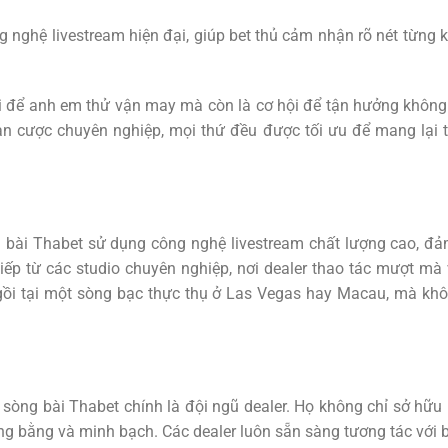
 nghệ livestream hiện đại, giúp bet thủ cảm nhận rõ nét từng 
i để anh em thử vận may mà còn là cơ hội để tận hưởng không kh
n cược chuyên nghiệp, mọi thứ đều được tối ưu để mang lại 
 bài Thabet sử dụng công nghệ livestream chất lượng cao, đ
iếp từ các studio chuyên nghiệp, nơi dealer thao tác mượt mà v
i tại một sòng bạc thực thụ ở Las Vegas hay Macau, mà khôn
sòng bài Thabet chính là đội ngũ dealer. Họ không chỉ sở hữ
g bằng và minh bạch. Các dealer luôn sẵn sàng tương tác với bet