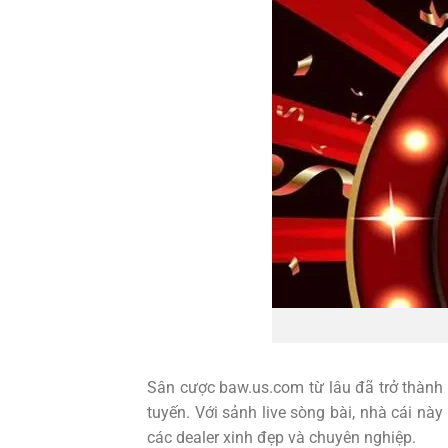
Sân cược baw.us.com từ lâu đã trở thành 
tuyến. Với sảnh live sòng bài, nhà cái n
các dealer xinh đẹp và chuyên nghiệp.